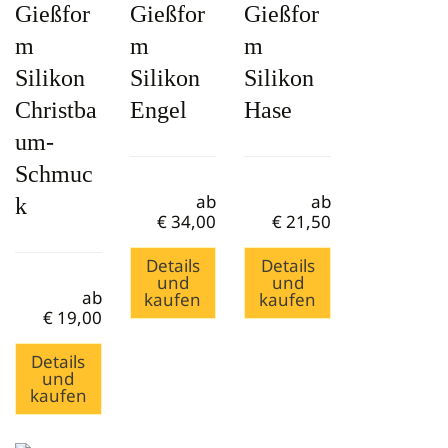
Gießfor
Gießfor
Gießfor
m
m
m
Silikon
Silikon
Silikon
Christba
Engel
Hase
um-
Schmuc
ab
ab
k
€
34,00
€
21,50
Details
Details
und
und
ab
kaufen
kaufen
€
19,00
Details
und
kaufen