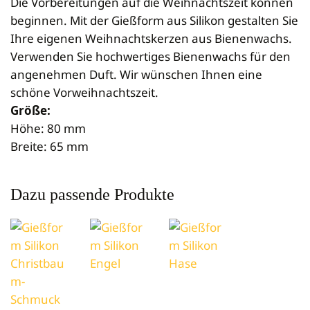
Die Vorbereitungen auf die Weihnachtszeit können
Newsletteranmeldung
Tierbedarf
Seifen
Gießformen
Vermarktung
Mini Plus
Königinnen zeichnen
Schleudern
Anmelden
beginnen. Mit der Gießform aus Silikon gestalten Sie
Bienenpatenschaft
Cremen & Salben
Kerzen
Verkaufsgebinde
Dadant-Beuten & Kompatible Systeme
Diverses für Königinnenzucht
Siebe
Ihre eigenen Weihnachtskerzen aus Bienenwachs.
Lippenpflege
Zubehör
Bekleidung
Verwenden Sie hochwertiges Bienenwachs für den
Wabenhonigwelt
Lagerung
Mundhygiene
Stockwaagen
angenehmen Duft. Wir wünschen Ihnen eine
Rähmchen & Zubehör
Propolisernte
Geschenke/Diverses
schöne Vorweihnachtszeit.
Bienenluft
Diverses
Pollenernte
Größe:
Fachliteratur
Höhe: 80 mm
Imkerei
Breite: 65 mm
Bienengesundheit
Bienenweide
Dazu passende Produkte
Honig & Bienenprodukte
Königinnenzucht
Diverse Fachliteratur