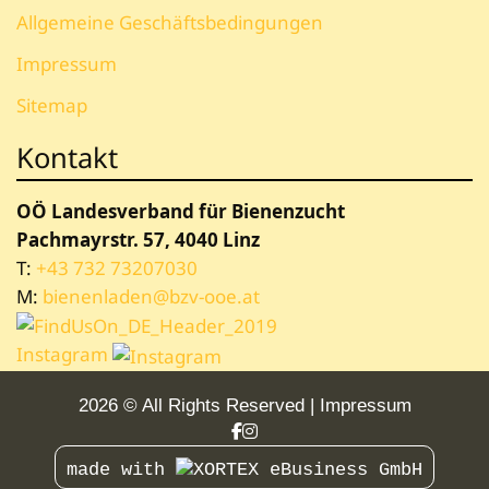
Allgemeine Geschäftsbedingungen
Impressum
Sitemap
Kontakt
OÖ Landesverband für Bienenzucht
Pachmayrstr. 57, 4040 Linz
T:
+43 732 73207030
M:
bienenladen@bzv-ooe.at
Instagram
2026 © All Rights Reserved
Impressum
made with