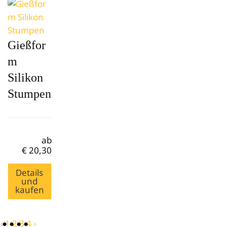
Gießfor
m
Silikon
Stumpen
ab
€
20,30
Details
und
kaufen
‹
1
2
3
4
›