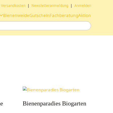
Versandkosten
|
Newsletteranmeldung
|
Anmelden
Bienenweide
Gutschein
Fachberatung
Aktion
ge
Bienenparadies Biogarten