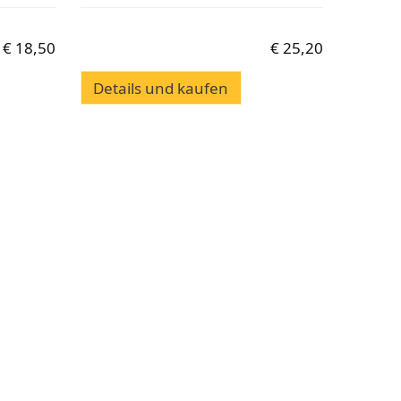
€
18,50
€
25,20
Details und kaufen