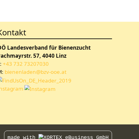
Kontakt
OÖ Landesverband für Bienenzucht
achmayrstr. 57, 4040 Linz
:
+43 732 73207030
M:
bienenladen@bzv-ooe.at
Instagram
made with