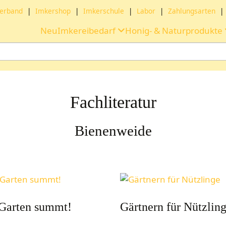
erband
|
Imkershop
|
Imkerschule
|
Labor
|
Zahlungsarten
|
Neu
Imkereibedarf
Honig- & Naturprodukte
Fachliteratur
Bienenweide
Garten summt!
Gärtnern für Nützlin