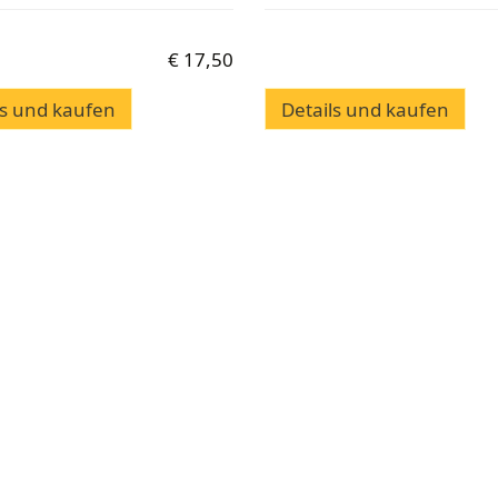
€
17,50
ls und kaufen
Details und kaufen