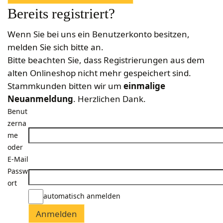
Bekleidung
Wabenhonigwelt
Lagerung
Bereits registriert?
Mundhygiene
Stockwaagen
Rähmchen & Zubehör
Propolisernte
Geschenke/Diverses
Bienenluft
Diverses
Pollenernte
Wenn Sie bei uns ein Benutzerkonto besitzen,
Fachliteratur
melden Sie sich bitte an.
Imkerei
Bitte beachten Sie, dass Registrierungen aus dem
Bienengesundheit
alten Onlineshop nicht mehr gespeichert sind.
Stammkunden bitten wir um
einmalige
Bienenweide
Neuanmeldung
. Herzlichen Dank.
Honig & Bienenprodukte
Benut
Königinnenzucht
zerna
Diverse Fachliteratur
me
oder
E-Mail
Passw
ort
automatisch anmelden
Anmelden