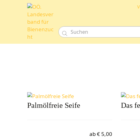
V

Palmölfreie Seife
Das f
ab
€
5,00