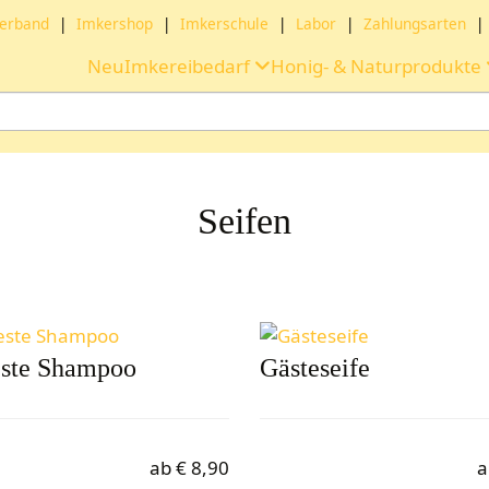
erband
|
Imkershop
|
Imkerschule
|
Labor
|
Zahlungsarten
|
Neu
Imkereibedarf
Honig- & Naturprodukte
Seifen
este Shampoo
Gästeseife
ab
€
8,90
a