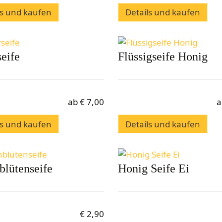
ls und kaufen
Details und kaufen
eife
Flüssigseife Honig
ab
€
7,00
a
ls und kaufen
Details und kaufen
blütenseife
Honig Seife Ei
€
2,90