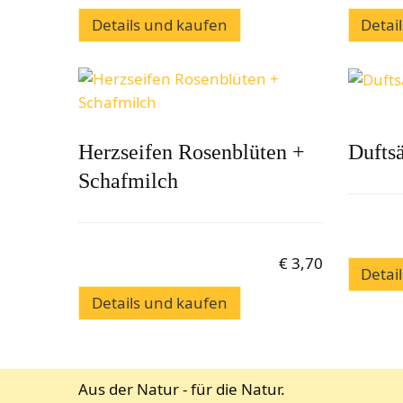
Details und kaufen
Detai
Herzseifen Rosenblüten +
Dufts
Schafmilch
€
3,70
Detai
Details und kaufen
Aus der Natur - für die Natur.