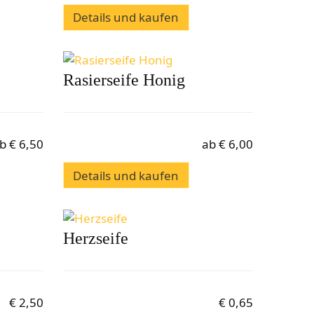
Details und kaufen
Rasierseife Honig
b
€
6,50
ab
€
6,00
Details und kaufen
Herzseife
€
2,50
€
0,65