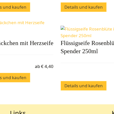
ls und kaufen
Details und kaufen
äckchen mit Herzseife
Flüssigseife Rosenbl
Spender 250ml
ab
€
4,40
ls und kaufen
Details und kaufen
Links