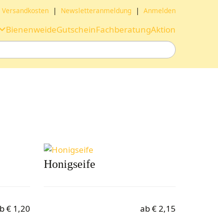
Versandkosten
|
Newsletteranmeldung
|
Anmelden
Bienenweide
Gutschein
Fachberatung
Aktion
Honigseife
b
€
1,20
ab
€
2,15