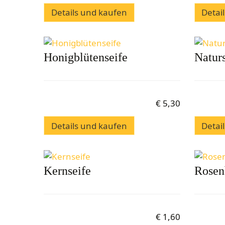
Details und kaufen
Detai
Honigblütenseife
Naturs
€
5,30
Details und kaufen
Detai
Kernseife
Rosen
€
1,60