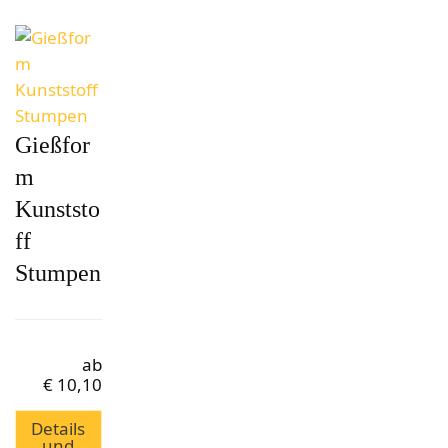
Gießfor
m
Kunststo
ff
Stumpen
ab
€
10,10
Details
und