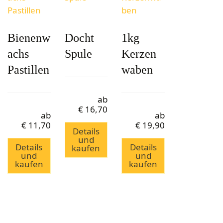
Bienenw
Docht
1kg
achs
Spule
Kerzen
Pastillen
waben
ab
€
16,70
ab
ab
€
11,70
€
19,90
Details
und
Details
Details
kaufen
und
und
kaufen
kaufen