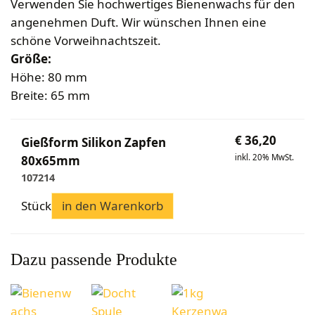
Bekleidung
Verwenden Sie hochwertiges Bienenwachs für den
Wabenhonigwelt
Lagerung
Mundhygiene
Stockwaagen
angenehmen Duft. Wir wünschen Ihnen eine
Rähmchen & Zubehör
Propolisernte
Geschenke/Diverses
schöne Vorweihnachtszeit.
Bienenluft
Diverses
Pollenernte
Größe:
Fachliteratur
Höhe: 80 mm
Imkerei
Breite: 65 mm
Bienengesundheit
Bienenweide
€
36,20
Gießform Silikon Zapfen
Honig & Bienenprodukte
inkl. 20% MwSt.
80x65mm
Königinnenzucht
107214
Diverse Fachliteratur
Stück
in den Warenkorb
Dazu passende Produkte