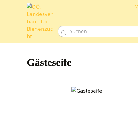
V

Gästeseife