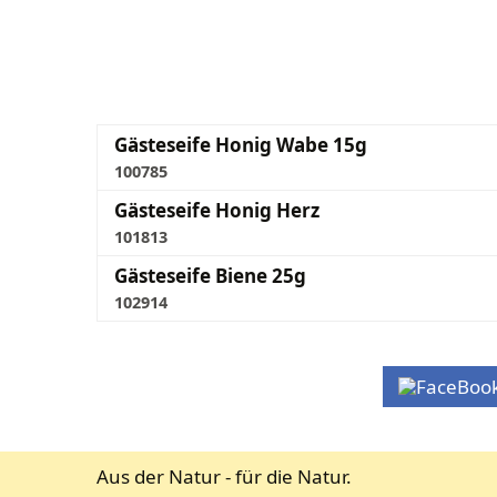
Gästeseife Honig Wabe 15g
100785
Gästeseife Honig Herz
101813
Gästeseife Biene 25g
102914
Aus der Natur - für die Natur.