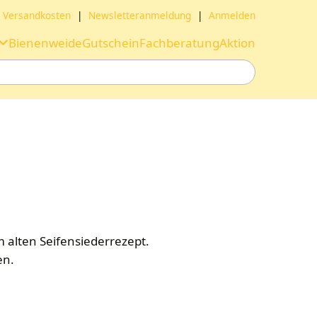
Versandkosten
|
Newsletteranmeldung
|
Anmelden
Bienenweide
Gutschein
Fachberatung
Aktion
 alten Seifensiederrezept.
en.