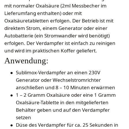
Bekleidung
Wabenhonigwelt
Lagerung
mit normaler Oxalsäure (2ml Messbecher im
Mundhygiene
Stockwaagen
Rähmchen & Zubehör
Propolisernte
Lieferumfang enthalten) oder mit
Geschenke/Diverses
Bienenluft
Diverses
Pollenernte
Oxalsäuretabletten erfolgen. Der Betrieb ist mit
Fachliteratur
direktem Strom, einem Generator oder einer
Imkerei
Autobatterie (ein Stromwandler wird benötigt)
Bienengesundheit
erfolgen. Der Verdampfer ist einfach zu reinigen
Bienenweide
und wird im praktischen Koffer geliefert.
Honig & Bienenprodukte
Anwendung:
Königinnenzucht
Sublimox-Verdampfer an einen 230V
Diverse Fachliteratur
Generator oder Wechselstromrichter
anschließen und 8 – 10 Minuten erwärmen
1 – 2 Gramm Oxalsäure oder eine 1 Gramm
Oxalsäure-Tablette in den mitgelieferten
Behälter geben und auf den Verdampfer
setzen
Düse des Verdampfer für ca. 25 Sekunden in