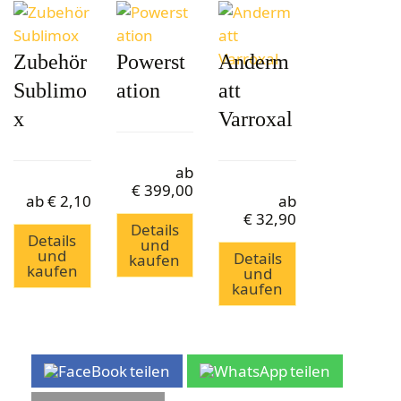
Zubehör
Powerst
Anderm
Sublimo
ation
att
x
Varroxal
ab
€
399,00
ab
€
2,10
ab
€
32,90
Details
Details
und
und
Details
kaufen
kaufen
und
kaufen
teilen
teilen