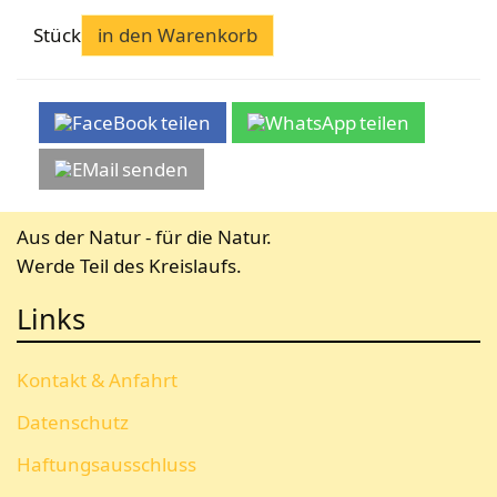
Bekleidung
Wabenhonigwelt
Lagerung
Mundhygiene
Stockwaagen
Stück
in den Warenkorb
Rähmchen & Zubehör
Propolisernte
Geschenke/Diverses
Bienenluft
Diverses
Pollenernte
Fachliteratur
teilen
teilen
Imkerei
Bienengesundheit
senden
Bienenweide
Honig & Bienenprodukte
Aus der Natur - für die Natur.
Königinnenzucht
Werde Teil des Kreislaufs.
Diverse Fachliteratur
Links
Kontakt & Anfahrt
Datenschutz
Haftungsausschluss