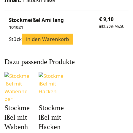
Inhalt:
1 Stockmeißel
Bekleidung
Wabenhonigwelt
Lagerung
Mundhygiene
Stockwaagen
Rähmchen & Zubehör
Propolisernte
Geschenke/Diverses
Bienenluft
Diverses
Pollenernte
€
9,10
Stockmeißel Ami lang
Fachliteratur
inkl. 20% MwSt.
101021
Imkerei
Stück
in den Warenkorb
Bienengesundheit
Bienenweide
Honig & Bienenprodukte
Dazu passende Produkte
Königinnenzucht
Diverse Fachliteratur
Stockme
Stockme
ißel mit
ißel mit
Wabenh
Hacken