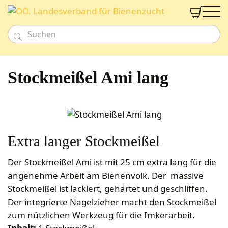


Neu
Imkereibedarf
Stockmeißel Ami lang
Honig- & Naturprodukte
Bienenarbeit
Bienenweide
Honig
Beuten und Rähmchen
Gutschein
Werkzeug
Süßes & Pikantes
Fachberatung
Bienenfütterung
Smoker & Rauchwaren
Meisterbeute
Aktion
Alkoholika
Bienengesundheit
Schwarmfang
Duo-Beute
Verband
Extra langer Stockmeißel
Nahrungsergänzungen
Imkershop
Wachs und Verarbeitung
Diverses für Bienenarbeit
EHM Uni Beute
Imkerschule
Kosmetik
Königinnenzucht
Zander Beute
Der Stockmeißel Ami ist mit 25 cm extra lang für die
Labor
Kerzen & Zubehör
Dusch- & Schaumbäder
Ernte und Lagerung
Zahlungsarten
Segeberger Beute
Zuchtsysteme
angenehme Arbeit am Bienenvolk. Der massive
Geschenkideen
Versandkosten
Haarpflegeprodukte
Kerzenwachs
Honigverarbeitung
Stockmeißel ist lackiert, gehärtet und geschliffen.
Frankenbeute
Begattungskästchen
Honigernte
Newsletteranmeldung
Tierbedarf
Seifen
Gießformen
Vermarktung
Der integrierte Nagelzieher macht den Stockmeißel
Mini Plus
Königinnen zeichnen
Schleudern
Anmelden
Bienenpatenschaft
Cremen & Salben
Kerzen
Verkaufsgebinde
zum nützlichen Werkzeug für die Imkerarbeit.
Dadant-Beuten & Kompatible Systeme
Diverses für Königinnenzucht
Siebe
Lippenpflege
Zubehör