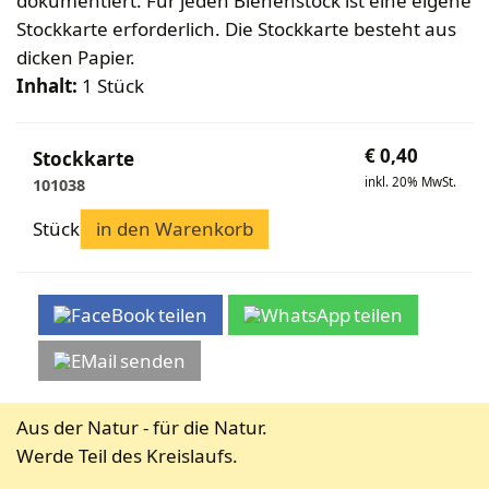
dokumentiert. Für jeden Bienenstock ist eine eigene
Bekleidung
Wabenhonigwelt
Lagerung
Stockkarte erforderlich. Die Stockkarte besteht aus
Mundhygiene
Stockwaagen
Rähmchen & Zubehör
Propolisernte
dicken Papier.
Geschenke/Diverses
Bienenluft
Diverses
Pollenernte
Inhalt:
1 Stück
Fachliteratur
Imkerei
€
0,40
Stockkarte
Bienengesundheit
inkl. 20% MwSt.
101038
Bienenweide
Honig & Bienenprodukte
Stück
in den Warenkorb
Königinnenzucht
Diverse Fachliteratur
teilen
teilen
senden
Aus der Natur - für die Natur.
Werde Teil des Kreislaufs.