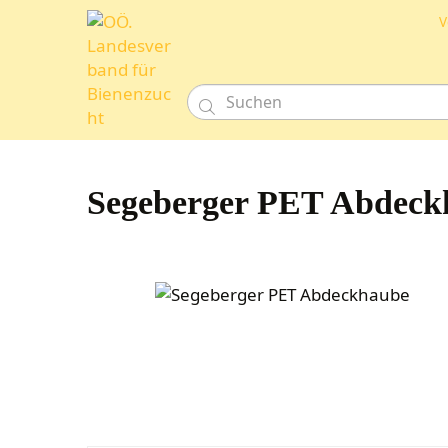
V

Segeberger PET Abdeck