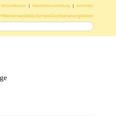
Versandkosten
|
Newsletteranmeldung
|
Anmelden
Bienenweide
Gutschein
Fachberatung
Aktion
rge