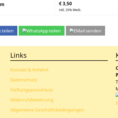
€
3,50
mm
inkl. 20% MwSt.
teilen
teilen
senden
Links
Kontakt & Anfahrt
P
Datenschutz
T
Haftungsausschluss
Widerrufsbelehrung
Allgemeine Geschäftsbedingungen