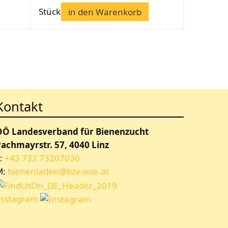
Stück
in den Warenkorb
Kontakt
OÖ Landesverband für Bienenzucht
achmayrstr. 57, 4040 Linz
:
+43 732 73207030
M:
bienenladen@bzv-ooe.at
Instagram