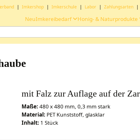
erband
|
Imkershop
|
Imkerschule
|
Labor
|
Zahlungsarten
|
Neu
Imkereibedarf
Honig- & Naturprodukte
haube
mit Falz zur Auflage auf der Za
Maße:
480 x 480 mm, 0,3 mm stark
Material:
PET Kunststoff, glasklar
Inhalt:
1 Stück