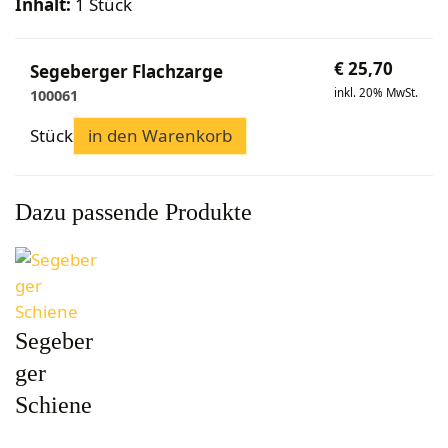
Bekleidung
Inhalt:
1 Stück
Wabenhonigwelt
Lagerung
Mundhygiene
Stockwaagen
Rähmchen & Zubehör
Propolisernte
Geschenke/Diverses
Bienenluft
Diverses
Pollenernte
€
25,70
Segeberger Flachzarge
Fachliteratur
inkl. 20% MwSt.
100061
Imkerei
Stück
in den Warenkorb
Bienengesundheit
Bienenweide
Honig & Bienenprodukte
Dazu passende Produkte
Königinnenzucht
Diverse Fachliteratur
Segeber
ger
Schiene