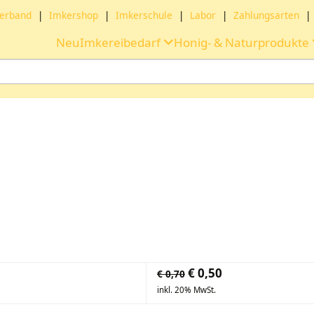
erband
|
Imkershop
|
Imkerschule
|
Labor
|
Zahlungsarten
|
Neu
Imkereibedarf
Honig- & Naturprodukte
€
0,50
€
0,70
inkl. 20% MwSt.