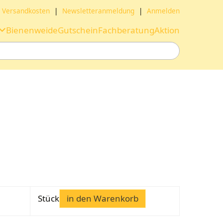
Versandkosten
|
Newsletteranmeldung
|
Anmelden
Bienenweide
Gutschein
Fachberatung
Aktion
Stück
in den Warenkorb