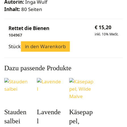
Autorin:
Inga Wulf
Inhalt:
80 Seiten
€
15,20
Rettet die Bienen
inkl. 10% MwSt.
104967
Stück
in den Warenkorb
Dazu passende Produkte
Stauden
Lavende
Käsepap
salbei
l
pel,