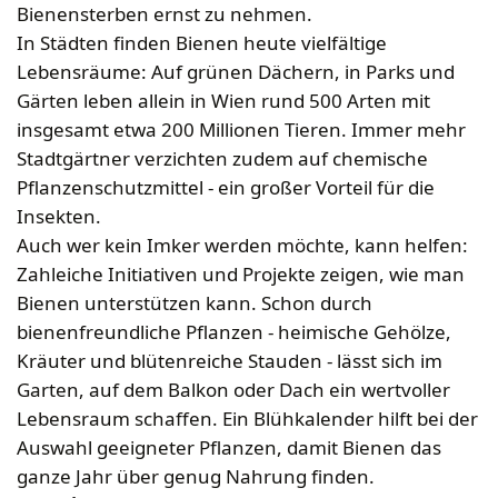
Bekleidung
Wabenhonigwelt
Lagerung
Bienensterben ernst zu nehmen.
Mundhygiene
Stockwaagen
Rähmchen & Zubehör
Propolisernte
In Städten finden Bienen heute vielfältige
Geschenke/Diverses
Bienenluft
Diverses
Pollenernte
Lebensräume: Auf grünen Dächern, in Parks und
Fachliteratur
Gärten leben allein in Wien rund 500 Arten mit
insgesamt etwa 200 Millionen Tieren. Immer mehr
Imkerei
Stadtgärtner verzichten zudem auf chemische
Bienengesundheit
Pflanzenschutzmittel - ein großer Vorteil für die
Bienenweide
Insekten.
Honig & Bienenprodukte
Auch wer kein Imker werden möchte, kann helfen:
Königinnenzucht
Zahleiche Initiativen und Projekte zeigen, wie man
Diverse Fachliteratur
Bienen unterstützen kann. Schon durch
bienenfreundliche Pflanzen - heimische Gehölze,
Kräuter und blütenreiche Stauden - lässt sich im
Garten, auf dem Balkon oder Dach ein wertvoller
Lebensraum schaffen. Ein Blühkalender hilft bei der
Auswahl geeigneter Pflanzen, damit Bienen das
ganze Jahr über genug Nahrung finden.