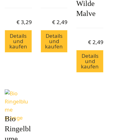
Wilde
Malve
€
3,29
€
2,49
Details
Details
und
und
€
2,49
kaufen
kaufen
Details
und
kaufen
Bio
Ringelbl
ume