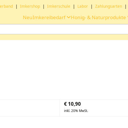
erband
|
Imkershop
|
Imkerschule
|
Labor
|
Zahlungsarten
|
Neu
Imkereibedarf
Honig- & Naturprodukte
€
10,90
inkl. 20% MwSt.