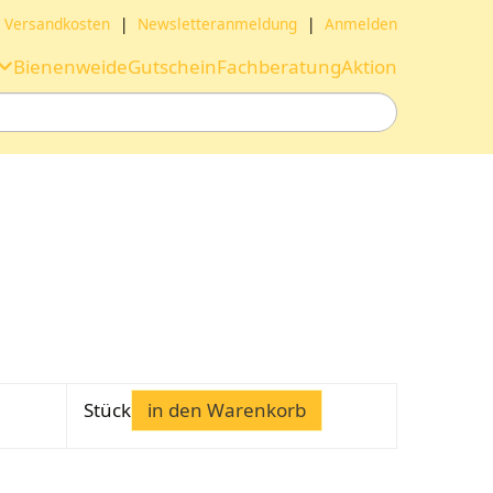
Versandkosten
|
Newsletteranmeldung
|
Anmelden
Bienenweide
Gutschein
Fachberatung
Aktion
Stück
in den Warenkorb