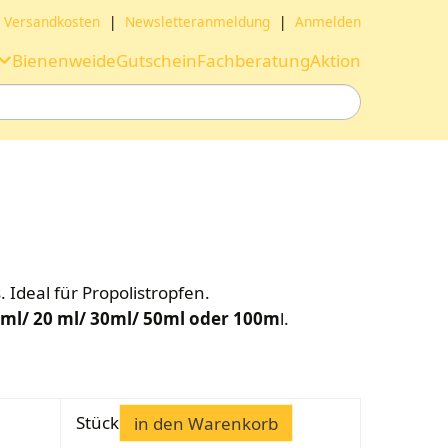
Versandkosten
|
Newsletteranmeldung
|
Anmelden
Bienenweide
Gutschein
Fachberatung
Aktion
 Ideal für Propolistropfen.
 ml/ 20 ml/ 30ml/ 50ml oder 100m
l.
Stück
in den Warenkorb