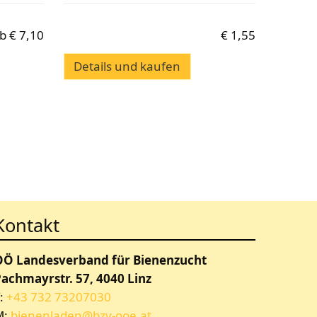
b
€
7,10
€
1,55
Details und kaufen
Kontakt
OÖ Landesverband für Bienenzucht
achmayrstr. 57, 4040 Linz
:
+43 732 73207030
M:
bienenladen@bzv-ooe.at