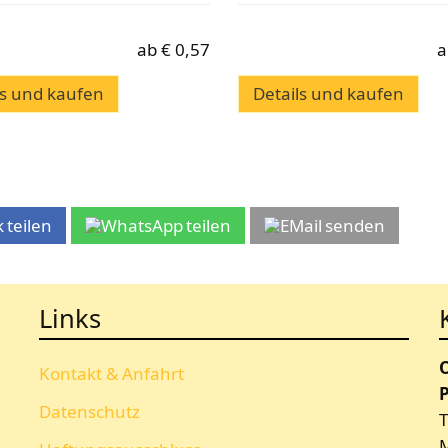
ab
€
0,57
a
ls und kaufen
Details und kaufen
teilen
teilen
senden
Links
Kontakt & Anfahrt
P
Datenschutz
T