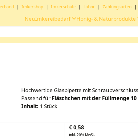
erband
|
Imkershop
|
Imkerschule
|
Labor
|
Zahlungsarten
|
Neu
Imkereibedarf
Honig- & Naturprodukte
Hochwertige Glaspipette mit Schraubverschluss.
Passend für
Fläschchen mit der Füllmenge 10
Inhalt:
1 Stück
€
0,58
inkl. 20% MwSt.