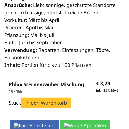
Newsletteranmeldung
Tierbedarf
Ansprüche:
Liebt sonnige, geschützte Standorte
Seifen
Gießformen
Vermarktung
Mini Plus
Königinnen zeichnen
Schleudern
Anmelden
Bienenpatenschaft
und durchlässige, nährstoffreiche Böden.
Cremen & Salben
Kerzen
Verkaufsgebinde
Dadant-Beuten & Kompatible Systeme
Diverses für Königinnenzucht
Siebe
Vorkultur: März bis April
Lippenpflege
Zubehör
Bekleidung
Wabenhonigwelt
Lagerung
Pikieren: April bis Mai
Mundhygiene
Stockwaagen
Rähmchen & Zubehör
Propolisernte
Pflanzung: Mai bis Juli
Geschenke/Diverses
Bienenluft
Diverses
Pollenernte
Blüte: Juni bis September
Fachliteratur
Verwendung:
Rabatten, Einfassungen, Töpfe,
Imkerei
Balkonkistchen.
Bienengesundheit
Inhalt:
Portion für bis zu 100 Pflanzen
Bienenweide
Honig & Bienenprodukte
€
3,29
Phlox Sternenzauber Mischung
Königinnenzucht
inkl. 13% MwSt.
107469
Diverse Fachliteratur
Stück
in den Warenkorb
teilen
teilen