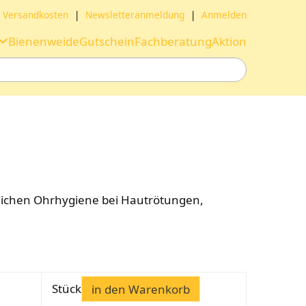
Versandkosten
|
Newsletteranmeldung
|
Anmelden
Bienenweide
Gutschein
Fachberatung
Aktion
glichen Ohrhygiene bei Hautrötungen,
Stück
in den Warenkorb