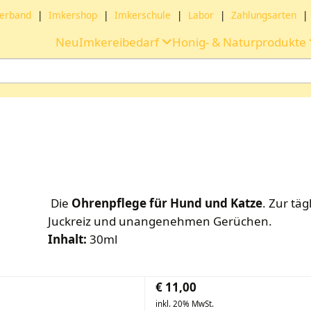
erband
|
Imkershop
|
Imkerschule
|
Labor
|
Zahlungsarten
|
Neu
Imkereibedarf
Honig- & Naturprodukte
Die
Ohrenpflege für Hund und Katze
. Zur tä
Juckreiz und unangenehmen Gerüchen.
Inhalt:
30ml
€
11,00
inkl. 20% MwSt.