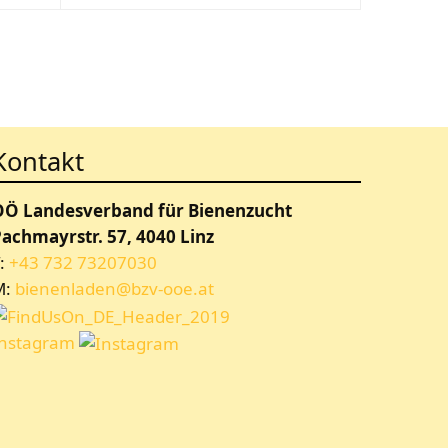
Kontakt
OÖ Landesverband für Bienenzucht
achmayrstr. 57, 4040 Linz
:
+43 732 73207030
M:
bienenladen@bzv-ooe.at
Instagram