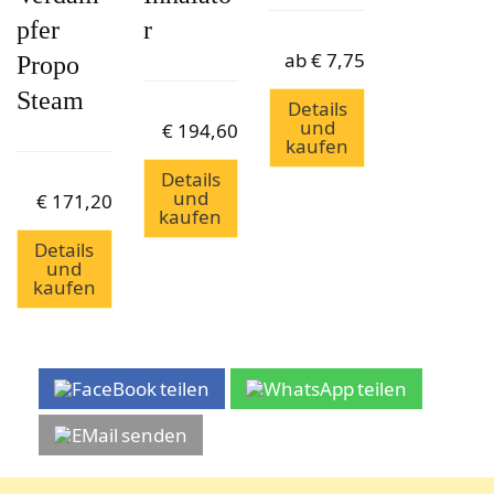
pfer
r
ab
€
7,75
Propo
Steam
Details
und
€
194,60
kaufen
Details
und
€
171,20
kaufen
Details
und
kaufen
teilen
teilen
senden