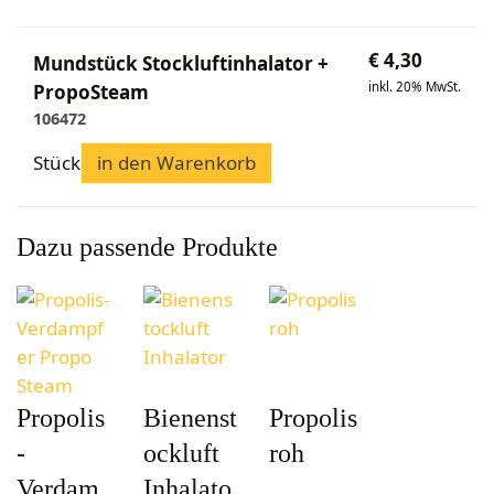
Bekleidung
Wabenhonigwelt
Lagerung
Mundhygiene
Stockwaagen
Rähmchen & Zubehör
Propolisernte
€
4,30
Geschenke/Diverses
Mundstück Stockluftinhalator +
Bienenluft
Diverses
Pollenernte
inkl. 20% MwSt.
PropoSteam
Fachliteratur
106472
Imkerei
Bienengesundheit
Stück
in den Warenkorb
Bienenweide
Honig & Bienenprodukte
Dazu passende Produkte
Königinnenzucht
Diverse Fachliteratur
Propolis
Bienenst
Propolis
-
ockluft
roh
Verdam
Inhalato