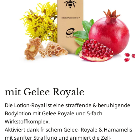
Newsletteranmeldung
Tierbedarf
Seifen
Gießformen
Vermarktung
Mini Plus
Königinnen zeichnen
Schleudern
Anmelden
Bienenpatenschaft
Cremen & Salben
Kerzen
Verkaufsgebinde
Dadant-Beuten & Kompatible Systeme
Diverses für Königinnenzucht
Siebe
Lippenpflege
Zubehör
Bekleidung
Wabenhonigwelt
Lagerung
Mundhygiene
Stockwaagen
Rähmchen & Zubehör
Propolisernte
Geschenke/Diverses
Bienenluft
Diverses
Pollenernte
Fachliteratur
Imkerei
Bienengesundheit
Bienenweide
Honig & Bienenprodukte
mit Gelee Royale
Königinnenzucht
Diverse Fachliteratur
Die Lotion-Royal ist eine straffende & beruhigende
Bodylotion mit Gelee Royale und 5-fach
Wirkstoffkomplex.
Aktiviert dank frischem Gelee- Royale & Hamamelis
mit sanfter Straffung und animiert die Zell-