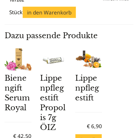
Stück
in den Warenkorb
Dazu passende Produkte
Biene
Lippe
Lippe
ngift
npfleg
npfleg
Serum
estift
estift
Royal
Propol
is 7g
ÖIZ
€
6,90
€
42,50