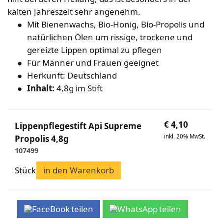
Bekleidung
Wabenhonigwelt
Lagerung
kalten Jahreszeit sehr angenehm.
Mundhygiene
Stockwaagen
Rähmchen & Zubehör
Propolisernte
Mit Bienenwachs, Bio-Honig, Bio-Propolis und
Geschenke/Diverses
Bienenluft
Diverses
Pollenernte
natürlichen Ölen um rissige, trockene und
Fachliteratur
gereizte Lippen optimal zu pflegen
Imkerei
Für Männer und Frauen geeignet
Bienengesundheit
Herkunft: Deutschland
Bienenweide
Inhalt:
4,8g im Stift
Honig & Bienenprodukte
Königinnenzucht
€
4,10
Lippenpflegestift Api Supreme
Diverse Fachliteratur
inkl. 20% MwSt.
Propolis 4,8g
107499
Stück
in den Warenkorb
teilen
teilen