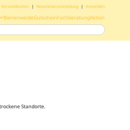
Versandkosten
|
Newsletteranmeldung
|
Anmelden
Bienenweide
Gutschein
Fachberatung
Aktion
trockene Standorte.