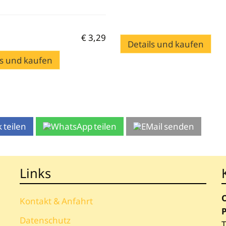
€
3,29
Details und kaufen
ls und kaufen
teilen
teilen
senden
Links
Kontakt & Anfahrt
P
Datenschutz
T