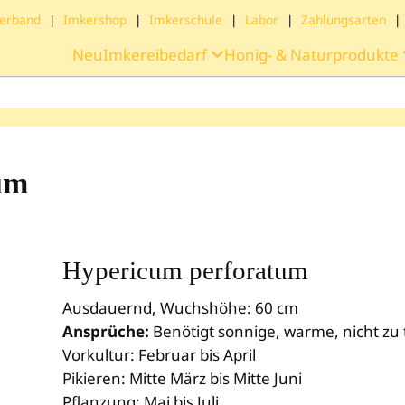
erband
|
Imkershop
|
Imkerschule
|
Labor
|
Zahlungsarten
|
Neu
Imkereibedarf
Honig- & Naturprodukte
um
Hypericum perforatum
Ausdauernd, Wuchshöhe: 60 cm
Ansprüche:
Benötigt sonnige, warme, nicht zu 
Vorkultur: Februar bis April
Pikieren: Mitte März bis Mitte Juni
Pflanzung: Mai bis Juli