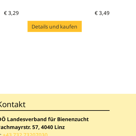
€
3,29
€
3,49
Details und kaufen
Kontakt
OÖ Landesverband für Bienenzucht
achmayrstr. 57, 4040 Linz
:
+43 732 73207030