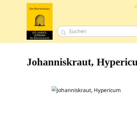
V

Johanniskraut, Hyperic