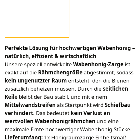
Bekleidung
Wabenhonigwelt
Lagerung
Mundhygiene
Stockwaagen
Rähmchen & Zubehör
Propolisernte
Geschenke/Diverses
Bienenluft
Diverses
Pollenernte
Fachliteratur
Imkerei
Bienengesundheit
Perfekte Lösung für hochwertigen Wabenhonig –
Bienenweide
natürlich, effizient & wirtschaftlich
Honig & Bienenprodukte
Unsere speziell entwickelte
Wabenhonig-Zarge
ist
Königinnenzucht
exakt auf die
Rähmchengröße
abgestimmt, sodass
kein ungenutzter Raum
entsteht, den die Bienen
Diverse Fachliteratur
zusätzlich beheizen müssen. Durch die
seitlichen
Keile
bleibt der Bau stabil, und mit einem
Mittelwandstreifen
als Startpunkt wird
Schiefbau
verhindert
. Das bedeutet
kein Verlust an
wertvollen Wabenhonigrähmchen
und eine
maximale Ernte hochwertiger Wabenhonig-Stücke.
Lieferumfang:
1x Honigraumzarge Einheitsmaß