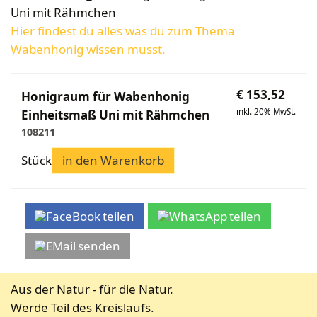
Uni mit Rähmchen
Hier findest du alles was du zum Thema
Wabenhonig wissen musst.
€
153,52
Honigraum für Wabenhonig
inkl. 20% MwSt.
Einheitsmaß Uni mit Rähmchen
108211
Stück
in den Warenkorb
teilen
teilen
senden
Aus der Natur - für die Natur.
Werde Teil des Kreislaufs.