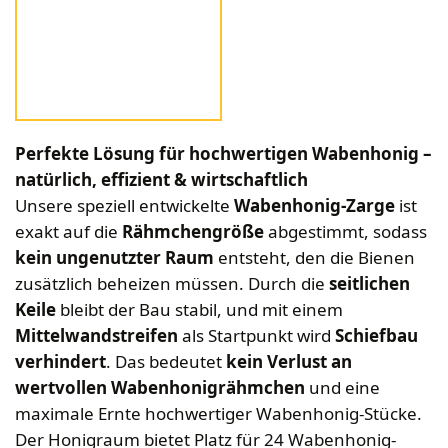
Bekleidung
Wabenhonigwelt
Lagerung
Mundhygiene
Stockwaagen
Rähmchen & Zubehör
Propolisernte
Geschenke/Diverses
Bienenluft
Diverses
Pollenernte
Fachliteratur
Imkerei
Bienengesundheit
Perfekte Lösung für hochwertigen Wabenhonig –
Bienenweide
natürlich, effizient & wirtschaftlich
Honig & Bienenprodukte
Unsere speziell entwickelte
Wabenhonig-Zarge
ist
Königinnenzucht
exakt auf die
Rähmchengröße
abgestimmt, sodass
kein ungenutzter Raum
entsteht, den die Bienen
Diverse Fachliteratur
zusätzlich beheizen müssen. Durch die
seitlichen
Keile
bleibt der Bau stabil, und mit einem
Mittelwandstreifen
als Startpunkt wird
Schiefbau
verhindert
. Das bedeutet
kein Verlust an
wertvollen Wabenhonigrähmchen
und eine
maximale Ernte hochwertiger Wabenhonig-Stücke.
Der Honigraum bietet Platz für 24 Wabenhonig-