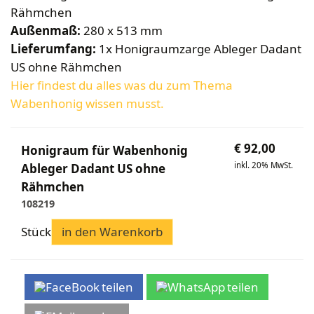
Rähmchen
Außenmaß:
280 x 513 mm
Lieferumfang:
1x Honigraumzarge Ableger Dadant
US ohne Rähmchen
Hier findest du alles was du zum Thema
Wabenhonig wissen musst.
€
92,00
Honigraum für Wabenhonig
inkl. 20% MwSt.
Ableger Dadant US ohne
Rähmchen
108219
Stück
in den Warenkorb
teilen
teilen