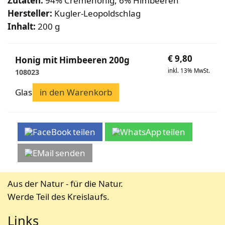
Zutaten:
94% Cremehonig, 6% Himbeeren
Bekleidung
Wabenhonigwelt
Lagerung
Hersteller:
Kugler-Leopoldschlag
Mundhygiene
Stockwaagen
Rähmchen & Zubehör
Propolisernte
Inhalt:
200 g
Geschenke/Diverses
Bienenluft
Diverses
Pollenernte
Fachliteratur
€
9,80
Imkerei
Honig mit Himbeeren 200g
inkl. 13% MwSt.
108023
Bienengesundheit
Bienenweide
Glas
in den Warenkorb
Honig & Bienenprodukte
Königinnenzucht
Diverse Fachliteratur
teilen
teilen
senden
Aus der Natur - für die Natur.
Werde Teil des Kreislaufs.
Links