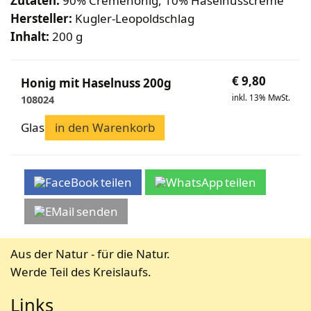
Zutaten:
90% Cremehonig, 10% Haselnusscreme
Bekleidung
Wabenhonigwelt
Lagerung
Hersteller:
Kugler-Leopoldschlag
Mundhygiene
Stockwaagen
Rähmchen & Zubehör
Propolisernte
Inhalt:
200 g
Geschenke/Diverses
Bienenluft
Diverses
Pollenernte
Fachliteratur
€
9,80
Imkerei
Honig mit Haselnuss 200g
inkl. 13% MwSt.
108024
Bienengesundheit
Bienenweide
Glas
in den Warenkorb
Honig & Bienenprodukte
Königinnenzucht
Diverse Fachliteratur
teilen
teilen
senden
Aus der Natur - für die Natur.
Werde Teil des Kreislaufs.
Links