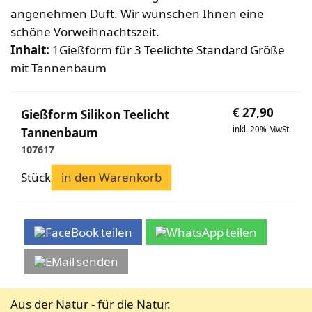
Bekleidung
Wabenhonigwelt
Lagerung
angenehmen Duft. Wir wünschen Ihnen eine
Mundhygiene
Stockwaagen
Rähmchen & Zubehör
Propolisernte
schöne Vorweihnachtszeit.
Geschenke/Diverses
Bienenluft
Diverses
Pollenernte
Inhalt:
1Gießform für 3 Teelichte Standard Größe
Fachliteratur
mit Tannenbaum
Imkerei
Bienengesundheit
€
27,90
Gießform Silikon Teelicht
Bienenweide
inkl. 20% MwSt.
Tannenbaum
Honig & Bienenprodukte
107617
Königinnenzucht
Stück
in den Warenkorb
Diverse Fachliteratur
teilen
teilen
senden
Aus der Natur - für die Natur.