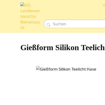
V

Gießform Silikon Teelich