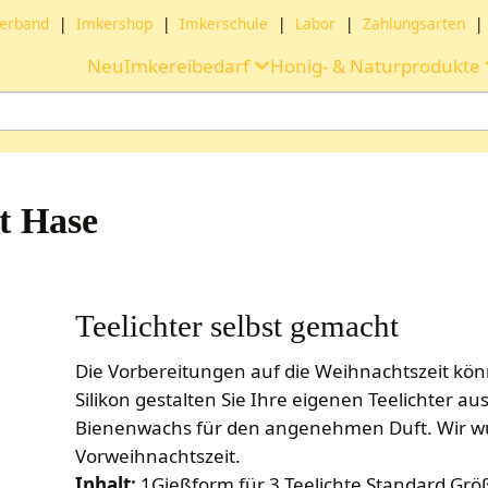
erband
|
Imkershop
|
Imkerschule
|
Labor
|
Zahlungsarten
|
Neu
Imkereibedarf
Honig- & Naturprodukte
t Hase
Teelichter selbst gemacht
Die Vorbereitungen auf die Weihnachtszeit kö
Silikon gestalten Sie Ihre eigenen Teelichter 
Bienenwachs für den angenehmen Duft. Wir w
Vorweihnachtszeit.
Inhalt:
1Gießform für 3 Teelichte Standard Grö