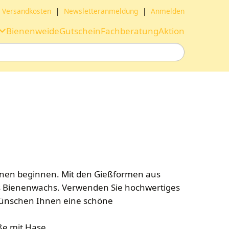
Versandkosten
|
Newsletteranmeldung
|
Anmelden
Bienenweide
Gutschein
Fachberatung
Aktion
nnen beginnen. Mit den Gießformen aus
aus Bienenwachs. Verwenden Sie hochwertiges
ünschen Ihnen eine schöne
ße mit Hase