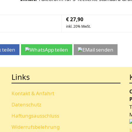
€
27,90
inkl. 20% MwSt.
teilen
teilen
senden
Links
Kontakt & Anfahrt
P
Datenschutz
T
Haftungsausschluss
Widerrufsbelehrung