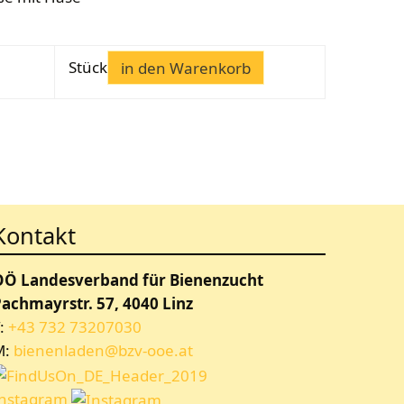
Stück
in den Warenkorb
Kontakt
OÖ Landesverband für Bienenzucht
achmayrstr. 57, 4040 Linz
:
+43 732 73207030
M:
bienenladen@bzv-ooe.at
Instagram