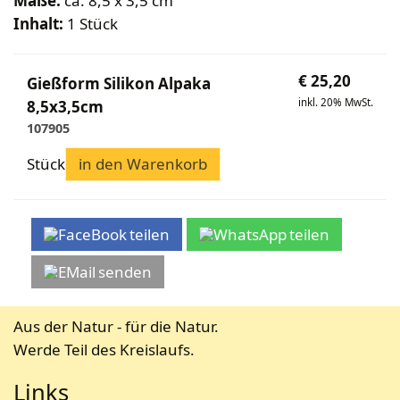
Maße:
ca. 8,5 x 3,5 cm
Bekleidung
Wabenhonigwelt
Lagerung
Inhalt:
1 Stück
Mundhygiene
Stockwaagen
Rähmchen & Zubehör
Propolisernte
Geschenke/Diverses
Bienenluft
Diverses
Pollenernte
Fachliteratur
€
25,20
Gießform Silikon Alpaka
inkl. 20% MwSt.
Imkerei
8,5x3,5cm
107905
Bienengesundheit
Bienenweide
Stück
in den Warenkorb
Honig & Bienenprodukte
Königinnenzucht
Diverse Fachliteratur
teilen
teilen
senden
Aus der Natur - für die Natur.
Werde Teil des Kreislaufs.
Links