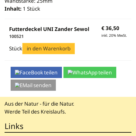
Wandstärke: 25mm
Newsletteranmeldung
Tierbedarf
Seifen
Gießformen
Vermarktung
Mini Plus
Königinnen zeichnen
Schleudern
Inhalt:
1 Stück
Anmelden
Bienenpatenschaft
Cremen & Salben
Kerzen
Verkaufsgebinde
Dadant-Beuten & Kompatible Systeme
Diverses für Königinnenzucht
Siebe
Lippenpflege
Zubehör
Bekleidung
Wabenhonigwelt
Lagerung
€
36,50
Futterdeckel UNI Zander Sewol
Mundhygiene
Stockwaagen
Rähmchen & Zubehör
Propolisernte
inkl. 20% MwSt.
100521
Geschenke/Diverses
Bienenluft
Diverses
Pollenernte
Stück
in den Warenkorb
Fachliteratur
Imkerei
Bienengesundheit
teilen
teilen
Bienenweide
Honig & Bienenprodukte
senden
Königinnenzucht
Diverse Fachliteratur
Aus der Natur - für die Natur.
Werde Teil des Kreislaufs.
Links