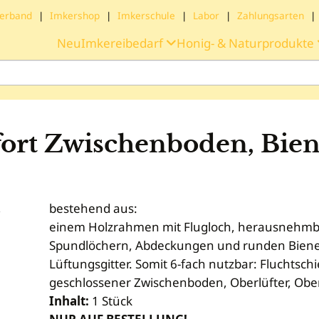
erband
|
Imkershop
|
Imkerschule
|
Labor
|
Zahlungsarten
|
Neu
Imkereibedarf
Honig- & Naturprodukte
rt Zwischenboden, Bien
bestehend aus:
einem Holzrahmen mit Flugloch, herausnehmba
Spundlöchern, Abdeckungen und runden Bienen
Lüftungsgitter. Somit 6-fach nutzbar: Fluchtsc
geschlossener Zwischenboden, Oberlüfter, Oberf
Inhalt:
1 Stück