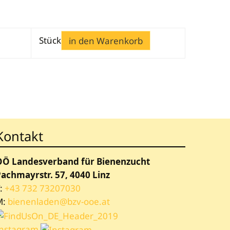
Stück
in den Warenkorb
Kontakt
OÖ Landesverband für Bienenzucht
achmayrstr. 57, 4040 Linz
:
+43 732 73207030
M:
bienenladen@bzv-ooe.at
Instagram