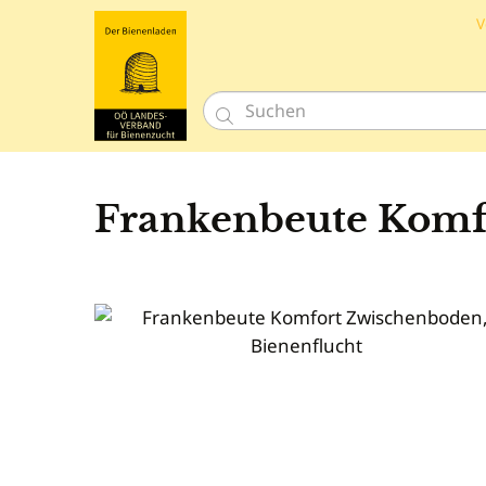
V

Frankenbeute Komfo