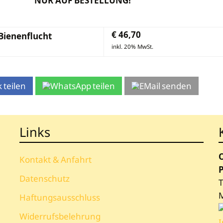
NUR AUF BESTELLUNG!
€
46,70
Bienenflucht
inkl. 20% MwSt.
teilen
teilen
senden
Links
Kontakt & Anfahrt
P
Datenschutz
T
Haftungsausschluss
Widerrufsbelehrung