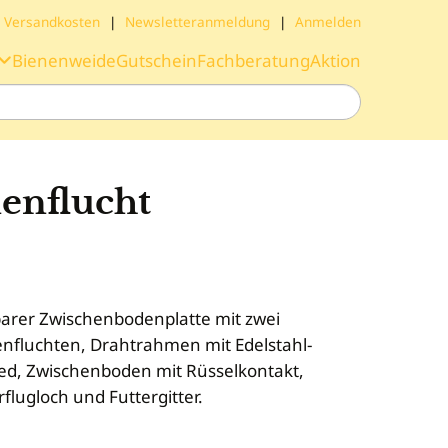
Versandkosten
|
Newsletteranmeldung
|
Anmelden
Bienenweide
Gutschein
Fachberatung
Aktion
enflucht
rer Zwischenbodenplatte mit zwei
fluchten, Drahtrahmen mit Edelstahl-
hied, Zwischenboden mit Rüsselkontakt,
lugloch und Futtergitter.