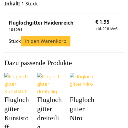
Bekleidung
Wabenhonigwelt
Lagerung
Inhalt:
1 Stück
Mundhygiene
Stockwaagen
Rähmchen & Zubehör
Propolisernte
Geschenke/Diverses
Bienenluft
Diverses
Pollenernte
€
1,95
Fluglochgitter Haidenreich
Fachliteratur
inkl. 20% MwSt.
101291
Imkerei
Stück
in den Warenkorb
Bienengesundheit
Bienenweide
Honig & Bienenprodukte
Dazu passende Produkte
Königinnenzucht
Diverse Fachliteratur
Flugloch
Flugloch
Flugloch
gitter
gitter
gitter
Kunststo
dreiteili
Niro
ff
g