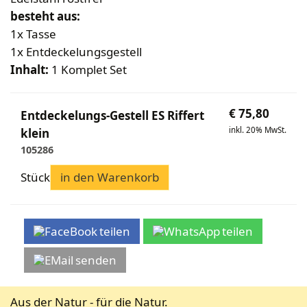
Bekleidung
Wabenhonigwelt
Lagerung
besteht aus:
Mundhygiene
Stockwaagen
Rähmchen & Zubehör
Propolisernte
1x Tasse
Geschenke/Diverses
Bienenluft
Diverses
Pollenernte
1x Entdeckelungsgestell
Fachliteratur
Inhalt:
1 Komplet Set
Imkerei
Bienengesundheit
€
75,80
Entdeckelungs-Gestell ES Riffert
Bienenweide
inkl. 20% MwSt.
klein
Honig & Bienenprodukte
105286
Königinnenzucht
Stück
Diverse Fachliteratur
in den Warenkorb
teilen
teilen
senden
Aus der Natur - für die Natur.