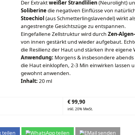
Der Extrakt
weißer Strandlilien
(Neurolight) un
Soliberine
die negativen Einflüsse von natürli
Stoechiol
(aus Schmetterlingslavendel) wirkt al
angestrengte Gesichtszüge zu entspannen.
Eingefallene Zellstruktur wird durch
Zen-Algen
von innen gestärkt und wieder aufgebaut. Ech
die Resilienz der Haut und stärken ihre eigene
Anwendung:
Morgens & insbesondere abends 
die Haut einklopfen, 2-3 Min einwirken lassen 
gewohnt anwenden.
Inhalt:
20 ml
€
99,90
inkl. 20% MwSt.
teilen
teilen
senden