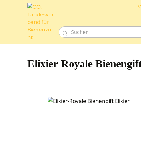
V

Elixier-Royale Bienengift