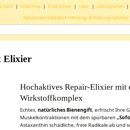
erband
|
Imkershop
|
Imkerschule
|
Labor
|
Zahlungsarten
|
Neu
Imkereibedarf
Honig- & Naturprodukte
 Elixier
Hochaktives Repair-Elixier mit
Wirkstoffkomplex
Echtes,
natürliches Bienengift
, erfrischt Ihre
Muskelkontraktionen mit dem spürbaren
„Sofo
Astaxanthin schädliche, freie Radikale ab und 