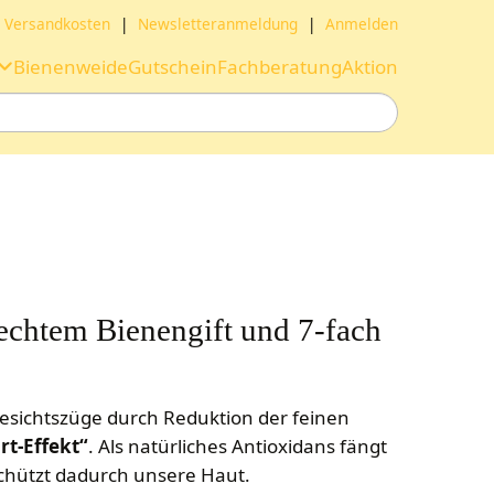
Versandkosten
|
Newsletteranmeldung
|
Anmelden
Bienenweide
Gutschein
Fachberatung
Aktion
 echtem Bienengift und 7-fach
 Gesichtszüge durch Reduktion der feinen
rt-Effekt“
. Als natürliches Antioxidans fängt
schützt dadurch unsere Haut.