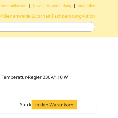
Versandkosten
|
Newsletteranmeldung
|
Anmelden
Bienenweide
Gutschein
Fachberatung
Aktion
e, Temperatur-Regler 230V/110 W
Stück
in den Warenkorb