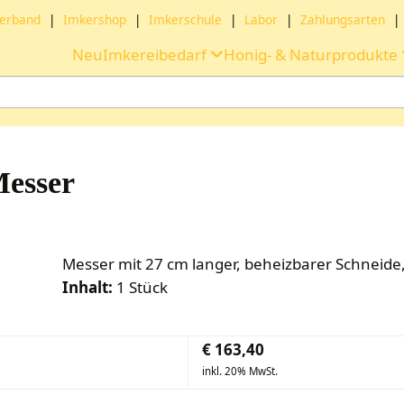
erband
|
Imkershop
|
Imkerschule
|
Labor
|
Zahlungsarten
|
Neu
Imkereibedarf
Honig- & Naturprodukte
Messer
Messer mit 27 cm langer, beheizbarer Schneid
Inhalt:
1 Stück
€
163,40
inkl. 20% MwSt.