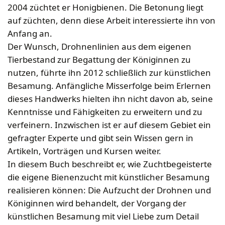
Bekleidung
Wabenhonigwelt
Lagerung
2004 züchtet er Honigbienen. Die Betonung liegt
Mundhygiene
Stockwaagen
Rähmchen & Zubehör
Propolisernte
auf züchten, denn diese Arbeit interessierte ihn von
Geschenke/Diverses
Bienenluft
Diverses
Pollenernte
Anfang an.
Fachliteratur
Der Wunsch, Drohnenlinien aus dem eigenen
Imkerei
Tierbestand zur Begattung der Königinnen zu
nutzen, führte ihn 2012 schließlich zur künstlichen
Bienengesundheit
Besamung. Anfängliche Misserfolge beim Erlernen
Bienenweide
dieses Handwerks hielten ihn nicht davon ab, seine
Honig & Bienenprodukte
Kenntnisse und Fähigkeiten zu erweitern und zu
Königinnenzucht
verfeinern. Inzwischen ist er auf diesem Gebiet ein
Diverse Fachliteratur
gefragter Experte und gibt sein Wissen gern in
Artikeln, Vorträgen und Kursen weiter.
In diesem Buch beschreibt er, wie Zuchtbegeisterte
die eigene Bienenzucht mit künstlicher Besamung
realisieren können: Die Aufzucht der Drohnen und
Königinnen wird behandelt, der Vorgang der
künstlichen Besamung mit viel Liebe zum Detail