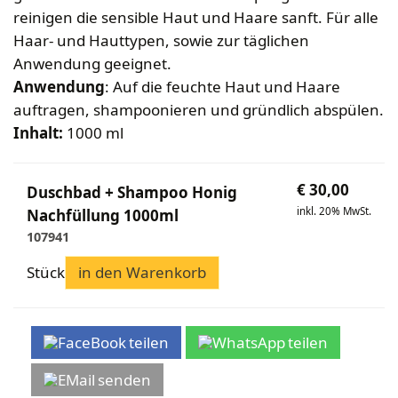
Bekleidung
Wabenhonigwelt
Lagerung
reinigen die sensible Haut und Haare sanft. Für alle
Mundhygiene
Stockwaagen
Rähmchen & Zubehör
Propolisernte
Haar- und Hauttypen, sowie zur täglichen
Geschenke/Diverses
Bienenluft
Diverses
Pollenernte
Anwendung geeignet.
Fachliteratur
Anwendung
: Auf die feuchte Haut und Haare
Imkerei
auftragen, shampoonieren und gründlich abspülen.
Bienengesundheit
Inhalt:
1000 ml
Bienenweide
Honig & Bienenprodukte
€
30,00
Duschbad + Shampoo Honig
Königinnenzucht
inkl. 20% MwSt.
Nachfüllung 1000ml
Diverse Fachliteratur
107941
Stück
in den Warenkorb
teilen
teilen
senden