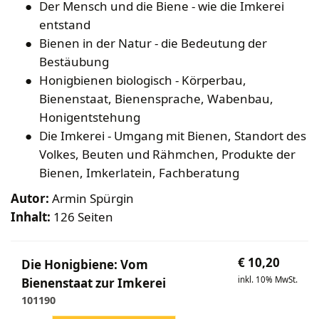
Bekleidung
Wabenhonigwelt
Lagerung
Der Mensch und die Biene - wie die Imkerei
Mundhygiene
Stockwaagen
entstand
Rähmchen & Zubehör
Propolisernte
Geschenke/Diverses
Bienenluft
Bienen in der Natur - die Bedeutung der
Diverses
Pollenernte
Fachliteratur
Bestäubung
Honigbienen biologisch - Körperbau,
Imkerei
Bienenstaat, Bienensprache, Wabenbau,
Bienengesundheit
Honigentstehung
Bienenweide
Die Imkerei - Umgang mit Bienen, Standort des
Honig & Bienenprodukte
Volkes, Beuten und Rähmchen, Produkte der
Königinnenzucht
Bienen, Imkerlatein, Fachberatung
Diverse Fachliteratur
Autor:
Armin Spürgin
Inhalt:
126 Seiten
€
10,20
Die Honigbiene: Vom
inkl. 10% MwSt.
Bienenstaat zur Imkerei
101190