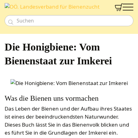


Neu
Imkereibedarf
Die Honigbiene: Vom
Honig- & Naturprodukte
Bienenarbeit
Bienenweide
Honig
Bienenstaat zur Imkerei
Beuten und Rähmchen
Gutschein
Werkzeug
Süßes & Pikantes
Fachberatung
Bienenfütterung
Smoker & Rauchwaren
Meisterbeute
Aktion
Alkoholika
Bienengesundheit
Schwarmfang
Duo-Beute
Verband
Nahrungsergänzungen
Imkershop
Wachs und Verarbeitung
Diverses für Bienenarbeit
EHM Uni Beute
Imkerschule
Kosmetik
Königinnenzucht
Zander Beute
Was die Bienen uns vormachen
Labor
Kerzen & Zubehör
Dusch- & Schaumbäder
Ernte und Lagerung
Zahlungsarten
Segeberger Beute
Zuchtsysteme
Das Leben der Bienen und der Aufbau ihres Staates
Geschenkideen
Versandkosten
Haarpflegeprodukte
Kerzenwachs
Honigverarbeitung
Frankenbeute
Begattungskästchen
Honigernte
ist eines der beeindruckendsten Naturwunder.
Newsletteranmeldung
Tierbedarf
Seifen
Gießformen
Vermarktung
Mini Plus
Königinnen zeichnen
Schleudern
Anmelden
Dieses Buch lässt Sie in das Bienenvolk blicken und
Bienenpatenschaft
Cremen & Salben
Kerzen
Verkaufsgebinde
Dadant-Beuten & Kompatible Systeme
Diverses für Königinnenzucht
Siebe
es führt Sie in die Grundlagen der Imkerei ein.
Lippenpflege
Zubehör