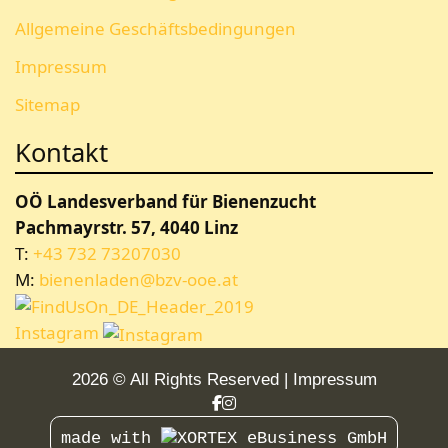
Allgemeine Geschäftsbedingungen
Impressum
Sitemap
Kontakt
OÖ Landesverband für Bienenzucht
Pachmayrstr. 57, 4040 Linz
T:
+43 732 73207030
M:
bienenladen@bzv-ooe.at
Instagram
2026 © All Rights Reserved
Impressum
made with