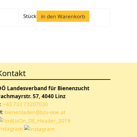
Stück
in den Warenkorb
Kontakt
OÖ Landesverband für Bienenzucht
achmayrstr. 57, 4040 Linz
:
+43 732 73207030
M:
bienenladen@bzv-ooe.at
Instagram