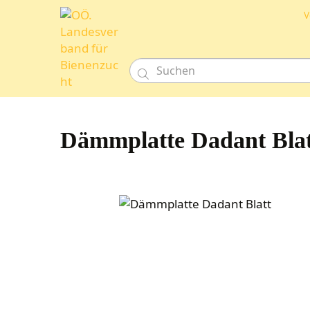
V

Dämmplatte Dadant Blat