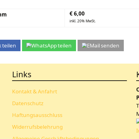
€
6,00
0mm
inkl. 20% MwSt.
teilen
teilen
senden
Links
Kontakt & Anfahrt
P
Datenschutz
T
Haftungsausschluss
Widerrufsbelehrung
Allgemeine Geschäftsbedingungen