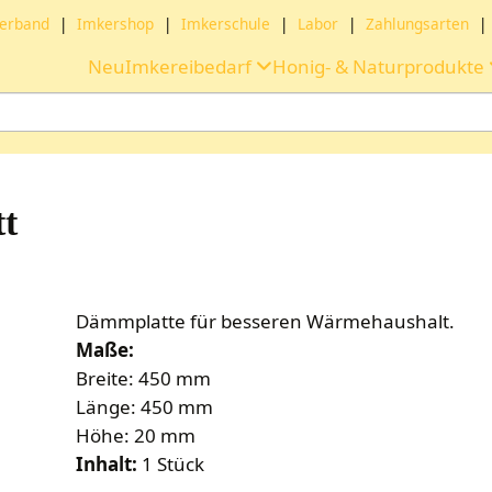
erband
|
Imkershop
|
Imkerschule
|
Labor
|
Zahlungsarten
|
Neu
Imkereibedarf
Honig- & Naturprodukte
t
Dämmplatte für besseren Wärmehaushalt.
Maße:
Breite: 450 mm
Länge: 450 mm
Höhe: 20 mm
Inhalt:
1 Stück