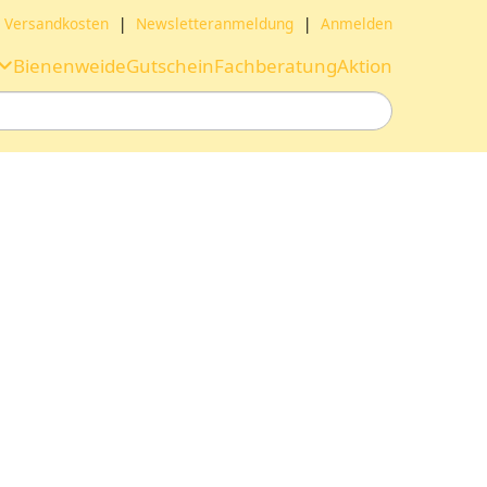
Versandkosten
|
Newsletteranmeldung
|
Anmelden
Bienenweide
Gutschein
Fachberatung
Aktion