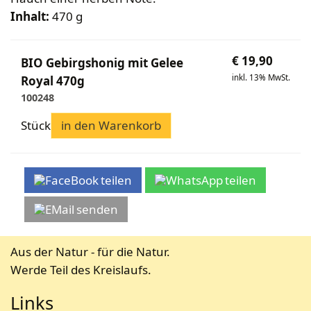
Bekleidung
Wabenhonigwelt
Lagerung
Inhalt:
470 g
Mundhygiene
Stockwaagen
Rähmchen & Zubehör
Propolisernte
Geschenke/Diverses
Bienenluft
Diverses
Pollenernte
Fachliteratur
€
19,90
BIO Gebirgshonig mit Gelee
inkl. 13% MwSt.
Royal 470g
Imkerei
100248
Bienengesundheit
Bienenweide
Stück
in den Warenkorb
Honig & Bienenprodukte
Königinnenzucht
Diverse Fachliteratur
teilen
teilen
senden
Aus der Natur - für die Natur.
Werde Teil des Kreislaufs.
Links