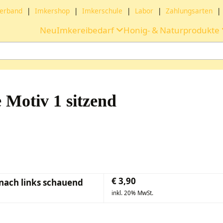
erband
|
Imkershop
|
Imkerschule
|
Labor
|
Zahlungsarten
|
Neu
Imkereibedarf
Honig- & Naturprodukte
Motiv 1 sitzend
€
3,90
nach links schauend
inkl. 20% MwSt.