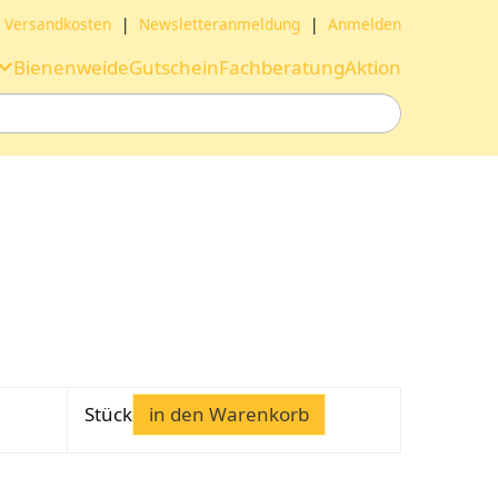
Versandkosten
|
Newsletteranmeldung
|
Anmelden
Bienenweide
Gutschein
Fachberatung
Aktion
Stück
in den Warenkorb