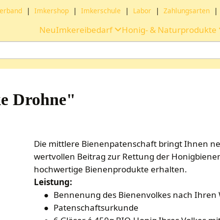
erband
|
Imkershop
|
Imkerschule
|
Labor
|
Zahlungsarten
|
Neu
Imkereibedarf
Honig- & Naturprodukte
ke Drohne"
Die mittlere Bienenpatenschaft bringt Ihnen ne
wertvollen Beitrag zur Rettung der Honigbienen
hochwertige Bienenprodukte erhalten.
Leistung:
Bennenung des Bienenvolkes nach Ihren W
Patenschaftsurkunde