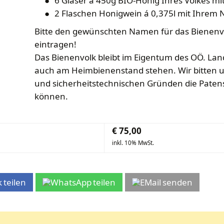
6 Gläser á 450g BIO-Honig Ihres Volkes m
2 Flaschen Honigwein á 0,375l mit Ihrem 
Bitte den gewünschten Namen für das Bienenv
eintragen!
Das Bienenvolk bleibt im Eigentum des OÖ. Lan
auch am Heimbienenstand stehen. Wir bitten u
und sicherheitstechnischen Gründen die Paten
können.
€
75,00
inkl. 10% MwSt.
teilen
teilen
senden