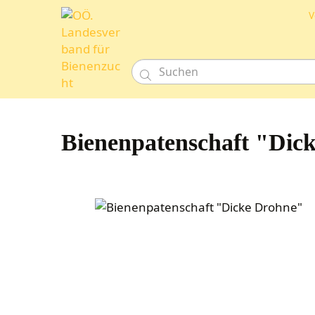
V

Bienenpatenschaft "Dic