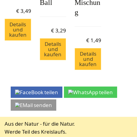
Ball
Mischun
€
3,49
g
Details
und
€
3,29
kaufen
€
1,49
Details
und
Details
kaufen
und
kaufen
teilen
teilen
senden
Aus der Natur - für die Natur.
Werde Teil des Kreislaufs.