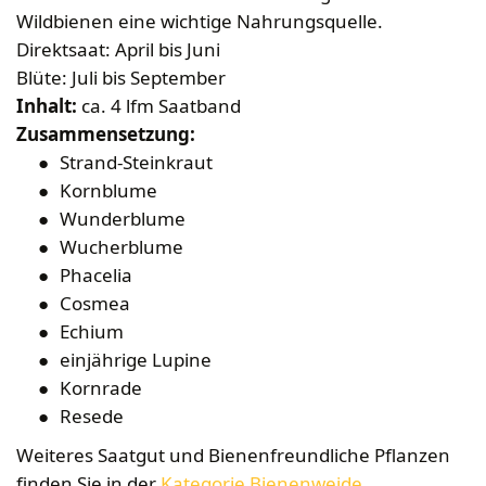
Bekleidung
Wabenhonigwelt
Lagerung
Wildbienen eine wichtige Nahrungsquelle.
Mundhygiene
Stockwaagen
Rähmchen & Zubehör
Propolisernte
Direktsaat: April bis Juni
Geschenke/Diverses
Bienenluft
Diverses
Pollenernte
Blüte: Juli bis September
Fachliteratur
Inhalt:
ca. 4 lfm Saatband
Imkerei
Zusammensetzung:
Bienengesundheit
Strand-Steinkraut
Bienenweide
Kornblume
Wunderblume
Honig & Bienenprodukte
Wucherblume
Königinnenzucht
Phacelia
Diverse Fachliteratur
Cosmea
Echium
einjährige Lupine
Kornrade
Resede
Weiteres Saatgut und Bienenfreundliche Pflanzen
finden Sie in der
Kategorie Bienenweide