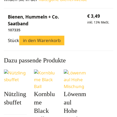
€
3,49
Bienen, Hummeln + Co.
inkl. 13% MwSt.
Saatband
107335
Stück
in den Warenkorb
Dazu passende Produkte
Nützling
Kornblu
Löwenm
sbuffet
me
aul
Black
Hohe