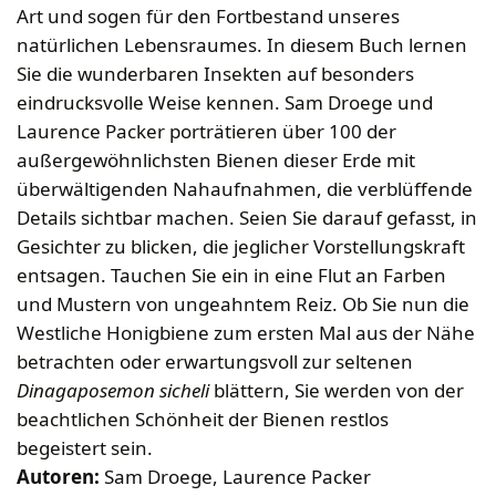
Bekleidung
Wabenhonigwelt
Lagerung
Art und sogen für den Fortbestand unseres
Mundhygiene
Stockwaagen
Rähmchen & Zubehör
Propolisernte
natürlichen Lebensraumes. In diesem Buch lernen
Geschenke/Diverses
Bienenluft
Diverses
Pollenernte
Sie die wunderbaren Insekten auf besonders
Fachliteratur
eindrucksvolle Weise kennen. Sam Droege und
Laurence Packer porträtieren über 100 der
Imkerei
außergewöhnlichsten Bienen dieser Erde mit
Bienengesundheit
überwältigenden Nahaufnahmen, die verblüffende
Bienenweide
Details sichtbar machen. Seien Sie darauf gefasst, in
Honig & Bienenprodukte
Gesichter zu blicken, die jeglicher Vorstellungskraft
Königinnenzucht
entsagen. Tauchen Sie ein in eine Flut an Farben
Diverse Fachliteratur
und Mustern von ungeahntem Reiz. Ob Sie nun die
Westliche Honigbiene zum ersten Mal aus der Nähe
betrachten oder erwartungsvoll zur seltenen
Dinagaposemon sicheli
blättern, Sie werden von der
beachtlichen Schönheit der Bienen restlos
begeistert sein.
Autoren:
Sam Droege, Laurence Packer