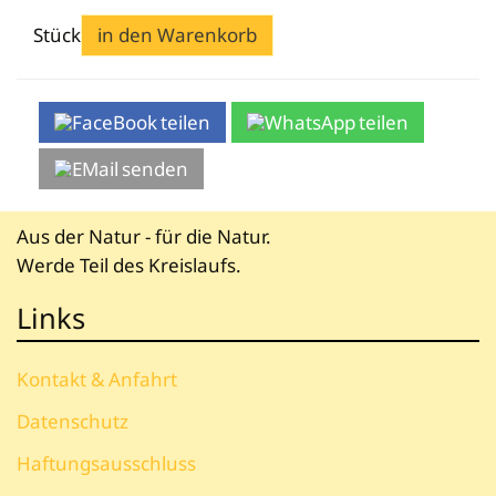
Bekleidung
Wabenhonigwelt
Lagerung
Mundhygiene
Stockwaagen
Stück
in den Warenkorb
Rähmchen & Zubehör
Propolisernte
Geschenke/Diverses
Bienenluft
Diverses
Pollenernte
Fachliteratur
teilen
teilen
Imkerei
Bienengesundheit
senden
Bienenweide
Honig & Bienenprodukte
Aus der Natur - für die Natur.
Königinnenzucht
Werde Teil des Kreislaufs.
Diverse Fachliteratur
Links
Kontakt & Anfahrt
Datenschutz
Haftungsausschluss