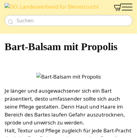


Neu
Imkereibedarf
Bart-Balsam mit Propolis
Honig- & Naturprodukte
Bienenarbeit
Bienenweide
Honig
Beuten und Rähmchen
Gutschein
Werkzeug
Süßes & Pikantes
Fachberatung
Bienenfütterung
Smoker & Rauchwaren
Meisterbeute
Aktion
Alkoholika
Bienengesundheit
Schwarmfang
Duo-Beute
Verband
Nahrungsergänzungen
Imkershop
Wachs und Verarbeitung
Diverses für Bienenarbeit
EHM Uni Beute
Je länger und ausgewachsener sich ein Bart
Imkerschule
Kosmetik
Königinnenzucht
Zander Beute
Labor
präsentiert, desto umfassender sollte sich auch
Kerzen & Zubehör
Dusch- & Schaumbäder
Ernte und Lagerung
Zahlungsarten
Segeberger Beute
Zuchtsysteme
seine Pflege gestalten. Denn Haut und Haare im
Geschenkideen
Versandkosten
Haarpflegeprodukte
Kerzenwachs
Honigverarbeitung
Frankenbeute
Begattungskästchen
Honigernte
Bereich des Bartes laufen Gefahr auszutrocknen,
Newsletteranmeldung
Tierbedarf
Seifen
Gießformen
Vermarktung
Mini Plus
Königinnen zeichnen
Schleudern
spröde und unwirsch zu werden.
Anmelden
Bienenpatenschaft
Cremen & Salben
Kerzen
Verkaufsgebinde
Halt, Textur und Pflege zugleich für jede Bart-Pracht
Dadant-Beuten & Kompatible Systeme
Diverses für Königinnenzucht
Siebe
Lippenpflege
Zubehör