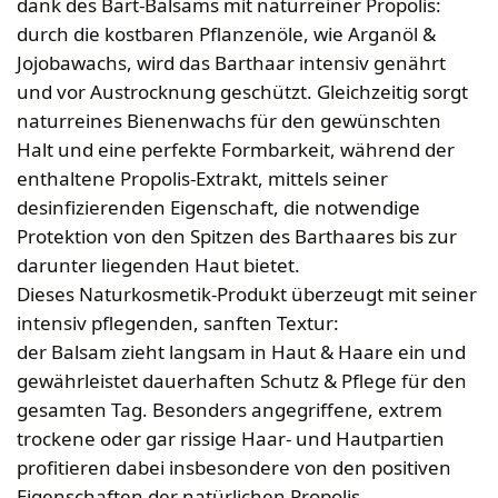
Bekleidung
dank des Bart-Balsams mit naturreiner Propolis:
Wabenhonigwelt
Lagerung
Mundhygiene
Stockwaagen
durch die kostbaren Pflanzenöle, wie Arganöl &
Rähmchen & Zubehör
Propolisernte
Geschenke/Diverses
Jojobawachs, wird das Barthaar intensiv genährt
Bienenluft
Diverses
Pollenernte
und vor Austrocknung geschützt. Gleichzeitig sorgt
Fachliteratur
naturreines Bienenwachs für den gewünschten
Imkerei
Halt und eine perfekte Formbarkeit, während der
Bienengesundheit
enthaltene Propolis-Extrakt, mittels seiner
Bienenweide
desinfizierenden Eigenschaft, die notwendige
Honig & Bienenprodukte
Protektion von den Spitzen des Barthaares bis zur
Königinnenzucht
darunter liegenden Haut bietet.
Diverse Fachliteratur
Dieses Naturkosmetik-Produkt überzeugt mit seiner
intensiv pflegenden, sanften Textur:
der Balsam zieht langsam in Haut & Haare ein und
gewährleistet dauerhaften Schutz & Pflege für den
gesamten Tag. Besonders angegriffene, extrem
trockene oder gar rissige Haar- und Hautpartien
profitieren dabei insbesondere von den positiven
Eigenschaften der natürlichen Propolis.