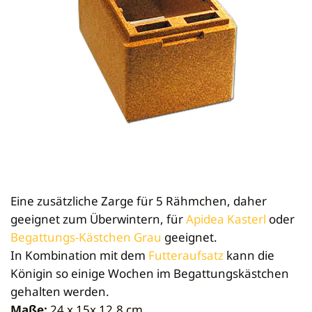
Newsletteranmeldung
Tierbedarf
Seifen
Gießformen
Vermarktung
Mini Plus
Königinnen zeichnen
Schleudern
Anmelden
Bienenpatenschaft
Cremen & Salben
Kerzen
Verkaufsgebinde
Dadant-Beuten & Kompatible Systeme
Diverses für Königinnenzucht
Siebe
Lippenpflege
Zubehör
Bekleidung
Wabenhonigwelt
Lagerung
Mundhygiene
Stockwaagen
Rähmchen & Zubehör
Propolisernte
Geschenke/Diverses
Bienenluft
Diverses
Pollenernte
Fachliteratur
Imkerei
Bienengesundheit
Bienenweide
Honig & Bienenprodukte
Eine zusätzliche Zarge für 5 Rähmchen, daher
Königinnenzucht
geeignet zum Überwintern, für
Apidea Kasterl
oder
Diverse Fachliteratur
Begattungs-Kästchen Grau
geeignet.
In Kombination mit dem
Futteraufsatz
kann die
Königin so einige Wochen im Begattungskästchen
gehalten werden.
Maße:
24 x 15x 12,8 cm