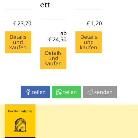
ett
€
23,70
€
1,20
ab
Details
Details
€
24,50
und
und
kaufen
kaufen
Details
und
kaufen
teilen
teilen
senden