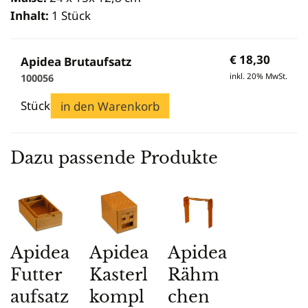
Inhalt:
1 Stück
€
18,30
Apidea Brutaufsatz
inkl. 20% MwSt.
100056
Stück
in den Warenkorb
Dazu passende Produkte
Apidea
Apidea
Apidea
Futter
Kasterl
Rähm
aufsatz
kompl
chen