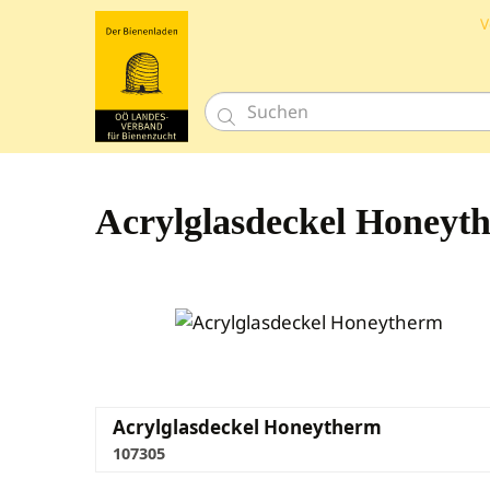
V

Acrylglasdeckel Honeyt
Acrylglasdeckel Honeytherm
107305