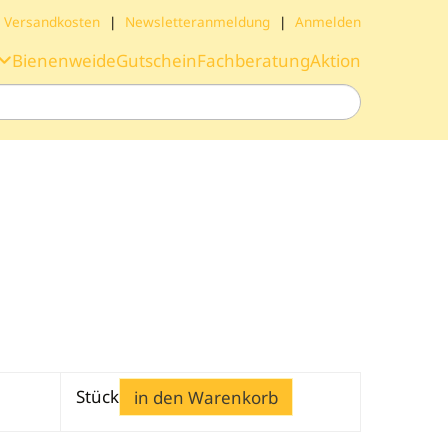
Versandkosten
|
Newsletteranmeldung
|
Anmelden
Bienenweide
Gutschein
Fachberatung
Aktion
Stück
in den Warenkorb