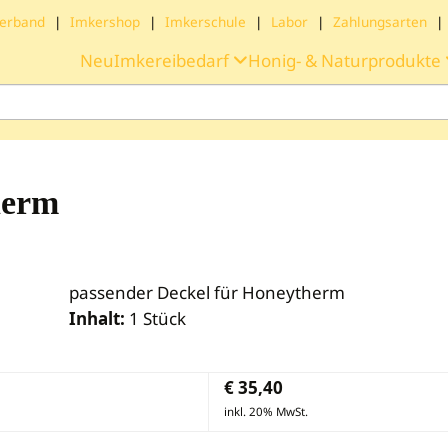
erband
|
Imkershop
|
Imkerschule
|
Labor
|
Zahlungsarten
|
Neu
Imkereibedarf
Honig- & Naturprodukte
herm
passender Deckel für Honeytherm
Inhalt:
1 Stück
€
35,40
inkl. 20% MwSt.