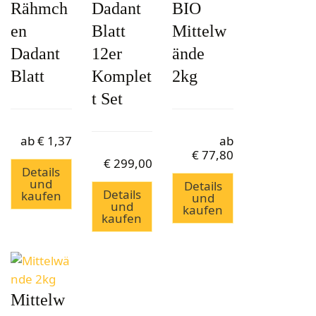
Rähmch
Dadant
BIO
en
Blatt
Mittelw
Dadant
12er
ände
Blatt
Komplet
2kg
t Set
ab
€
1,37
ab
€
77,80
€
299,00
Details
und
Details
Details
kaufen
und
und
kaufen
kaufen
Mittelw