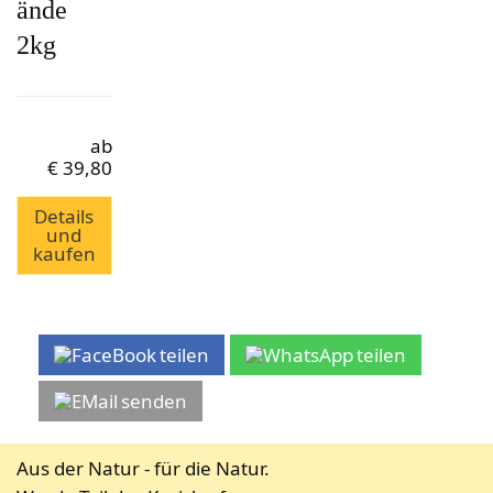
ände
2kg
ab
€
39,80
Details
und
kaufen
teilen
teilen
senden
Aus der Natur - für die Natur.