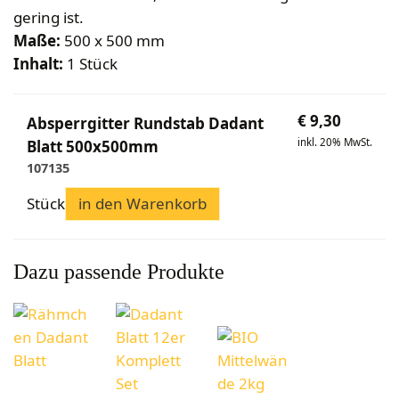
Bekleidung
Wabenhonigwelt
Lagerung
gering ist.
Mundhygiene
Stockwaagen
Rähmchen & Zubehör
Propolisernte
Maße:
500 x 500 mm
Geschenke/Diverses
Bienenluft
Diverses
Pollenernte
Inhalt:
1 Stück
Fachliteratur
Imkerei
€
9,30
Absperrgitter Rundstab Dadant
Bienengesundheit
inkl. 20% MwSt.
Blatt 500x500mm
Bienenweide
107135
Honig & Bienenprodukte
Stück
in den Warenkorb
Königinnenzucht
Diverse Fachliteratur
Dazu passende Produkte