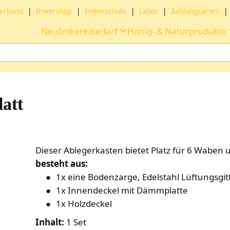
erband
|
Imkershop
|
Imkerschule
|
Labor
|
Zahlungsarten
|
Neu
Imkereibedarf
Honig- & Naturprodukte
att
Dieser Ablegerkasten bietet Platz für 6 Waben u
besteht aus:
1x eine Bodenzarge, Edelstahl Lüftungsgit
1x Innendeckel mit Dämmplatte
1x Holzdeckel
Inhalt:
1 Set