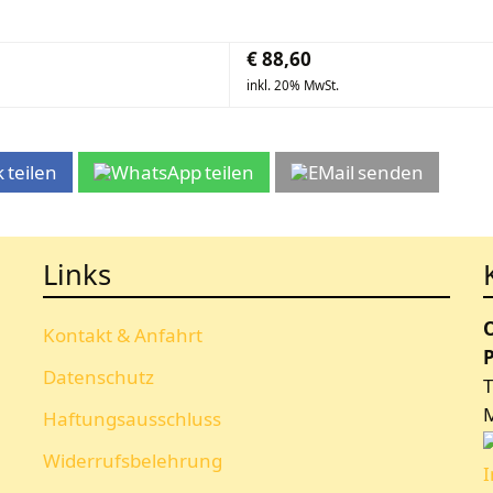
€
88,60
inkl. 20% MwSt.
teilen
teilen
senden
Links
Kontakt & Anfahrt
P
Datenschutz
T
Haftungsausschluss
Widerrufsbelehrung