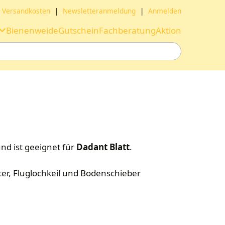
Versandkosten
|
Newsletteranmeldung
|
Anmelden
Bienenweide
Gutschein
Fachberatung
Aktion
nd ist geeignet für
Dadant Blatt
.
ter, Fluglochkeil und Bodenschieber