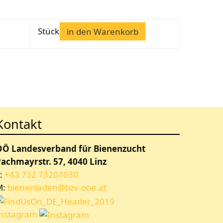
Stück
in den Warenkorb
Kontakt
OÖ Landesverband für Bienenzucht
achmayrstr. 57, 4040 Linz
:
+43 732 73207030
M:
bienenladen@bzv-ooe.at
Instagram