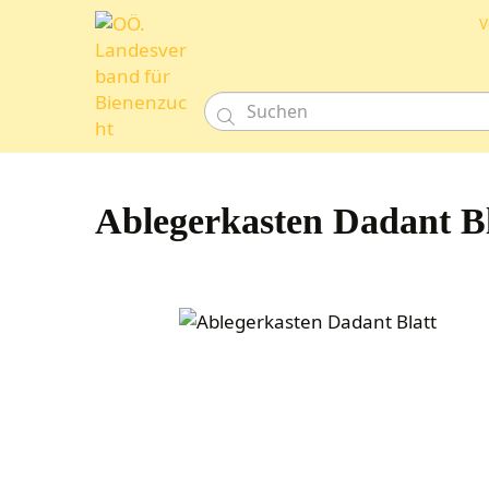
V

Ablegerkasten Dadant Bl